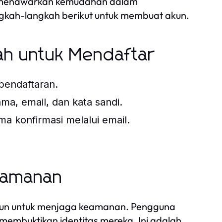
orm menawarkan kemudahan dalam
ngkah-langkah berikut untuk membuat akun.
h untuk Mendaftar
pendaftaran.
ma, email, dan kata sandi.
a konfirmasi melalui email.
Keamanan
 akun untuk menjaga keamanan. Pengguna
embuktikan identitas mereka. Ini adalah