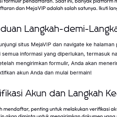
i formulir pendaftaran. Saat ini, banyak platf
taran dan MejaVIP adalah salah satunya. Ikuti la
duan Langkah-demi-Langka
unjungi situs MejaVIP dan navigate ke halaman 
si semua informasi yang diperlukan, termasuk na
etelah mengirimkan formulir, Anda akan menerim
ktifkan akun Anda dan mulai bermain!
ifikasi Akun dan Langkah 
h mendaftar, penting untuk melakukan verifikasi
n akan diminta untuk mengirimkan dokumen yang m