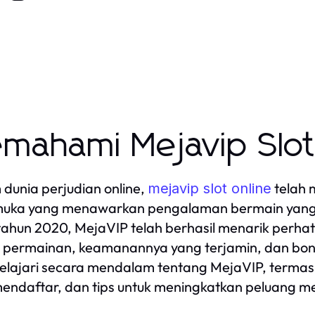
mahami Mejavip Slot
dunia perjudian online,
telah 
mejavip slot online
muka yang menawarkan pengalaman bermain yang u
ahun 2020, MejaVIP telah berhasil menarik perh
n permainan, keamanannya yang terjamin, dan bonus
ajari secara mendalam tentang MejaVIP, termasu
endaftar, dan tips untuk meningkatkan peluang 